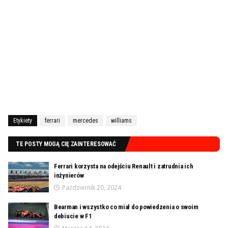
Etykiety
ferrari
mercedes
williams
TE POSTY MOGĄ CIĘ ZAINTERESOWAĆ
Ferrari korzysta na odejściu Renault i zatrudnia ich
inżynierów
Październik 20, 2024
Bearman i wszystko co miał do powiedzenia o swoim
debiucie w F1