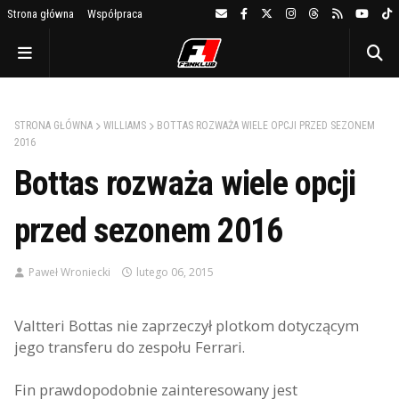
Strona główna
Współpraca
STRONA GŁÓWNA
WILLIAMS
BOTTAS ROZWAŻA WIELE OPCJI PRZED SEZONEM
2016
Bottas rozważa wiele opcji
przed sezonem 2016
Paweł Wroniecki
lutego 06, 2015
Valtteri Bottas nie zaprzeczył plotkom dotyczącym
jego transferu do zespołu Ferrari.
Fin prawdopodobnie zainteresowany jest