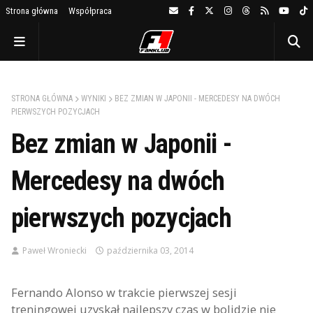
Strona główna
Współpraca
STRONA GŁÓWNA
WYNIKI
BEZ ZMIAN W JAPONII - MERCEDESY NA DWÓCH
PIERWSZYCH POZYCJACH
Bez zmian w Japonii -
Mercedesy na dwóch
pierwszych pozycjach
Paweł Wroniecki
października 03, 2014
Fernando Alonso w trakcie pierwszej sesji
treningowej uzyskał najlepszy czas w bolidzie nie