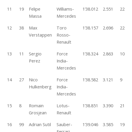
11
19
Felipe
Williams-
1’38.012
2.551
22
Massa
Mercedes
12
38
Max
Toro
1’38.157
2.696
22
Verstappen
Rosso-
Renault
13
11
Sergio
Force
1’38.324
2.863
10
Perez
India-
Mercedes
14
27
Nico
Force
1’38.582
3.121
9
Hulkenberg
India-
Mercedes
15
8
Romain
Lotus-
1’38.851
3.390
21
Grosjean
Renault
16
99
Adrian Sutil
Sauber-
1’39.046
3.585
19
Ferrari