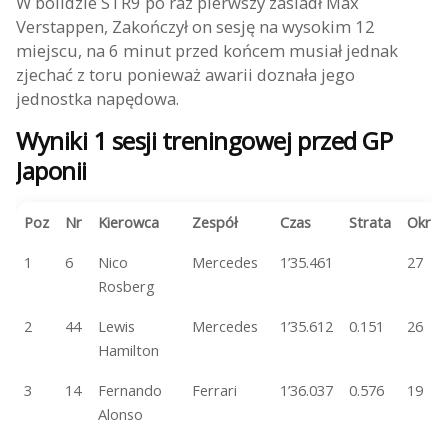
W bolidzie STR9 po raz pierwszy zasiadł Max
Verstappen, Zakończył on sesję na wysokim 12
miejscu, na 6 minut przed końcem musiał jednak
zjechać z toru ponieważ awarii doznała jego
jednostka napędowa.
Wyniki 1 sesji treningowej przed GP
Japonii
Poz
Nr
Kierowca
Zespół
Czas
Strata
Okr
1
6
Nico
Mercedes
1’35.461
27
Rosberg
2
44
Lewis
Mercedes
1’35.612
0.151
26
Hamilton
3
14
Fernando
Ferrari
1’36.037
0.576
19
Alonso