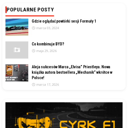
POPULARNE POSTY
Gdzie oglądać powtórki sesji Formuły 1
marca 03, 2024
Co kombinuje BYD?
maja 29, 2026
Aleja sukcesów Marca „Elvisa” Priestleya. Nowa
książka autora bestsellera „Mechanik” wkrótce w
Polsce!
marca 17, 2026