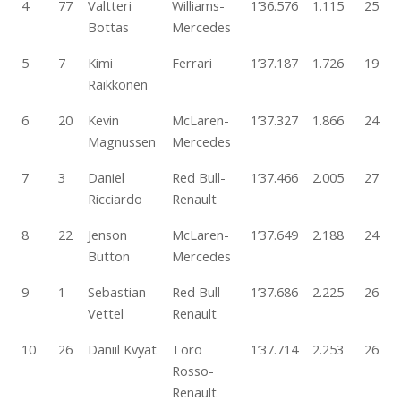
4
77
Valtteri
Williams-
1’36.576
1.115
25
Bottas
Mercedes
5
7
Kimi
Ferrari
1’37.187
1.726
19
Raikkonen
6
20
Kevin
McLaren-
1’37.327
1.866
24
Magnussen
Mercedes
7
3
Daniel
Red Bull-
1’37.466
2.005
27
Ricciardo
Renault
8
22
Jenson
McLaren-
1’37.649
2.188
24
Button
Mercedes
9
1
Sebastian
Red Bull-
1’37.686
2.225
26
Vettel
Renault
10
26
Daniil Kvyat
Toro
1’37.714
2.253
26
Rosso-
Renault