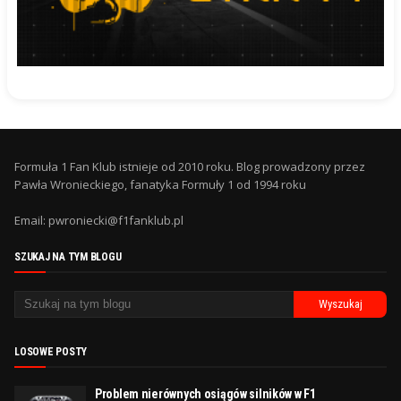
Formuła 1 Fan Klub istnieje od 2010 roku. Blog prowadzony przez
Pawła Wronieckiego, fanatyka Formuły 1 od 1994 roku
Email: pwroniecki@f1fanklub.pl
SZUKAJ NA TYM BLOGU
LOSOWE POSTY
Problem nierównych osiągów silników w F1