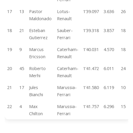
17
13
Pastor
Lotus-
1’39.097
3.636
26
Maldonado
Renault
18
21
Esteban
Sauber-
1’39.318
3.857
18
Gutierrez
Ferrari
19
9
Marcus
Caterham-
1’40.031
4.570
18
Ericsson
Renault
20
45
Roberto
Caterham-
1’41.472
6.011
24
Merhi
Renault
21
17
Jules
Marussia-
1’41.580
6.119
10
Bianchi
Ferrari
22
4
Max
Marussia-
1’41.757
6.296
15
Chilton
Ferrari