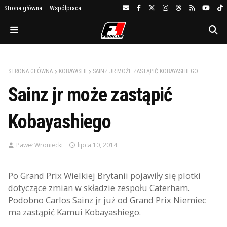
Strona główna
Współpraca
STRONA GŁÓWNA
KOBAYASHI
SAINZ JR MOŻE ZASTĄPIĆ KOBAYASHIEGO
Sainz jr może zastąpić
Kobayashiego
Paweł Wroniecki
lipca 10, 2014
Po Grand Prix Wielkiej Brytanii pojawiły się plotki
dotyczące zmian w składzie zespołu Caterham.
Podobno Carlos Sainz jr już od Grand Prix Niemiec
ma zastąpić Kamui Kobayashiego.