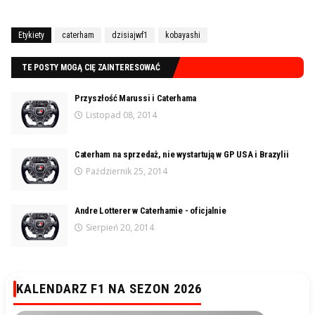
Etykiety
caterham
dzisiajwf1
kobayashi
TE POSTY MOGĄ CIĘ ZAINTERESOWAĆ
Przyszłość Marussi i Caterhama
Listopad 08, 2014
Caterham na sprzedaż, nie wystartują w GP USA i Brazylii
Październik 25, 2014
Andre Lotterer w Caterhamie - oficjalnie
Sierpień 20, 2014
KALENDARZ F1 NA SEZON 2026