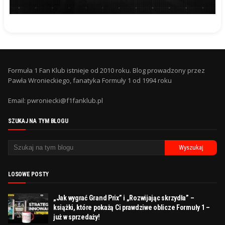
Formuła 1 Fan Klub istnieje od 2010 roku. Blog prowadzony przez
Pawła Wronieckiego, fanatyka Formuły 1 od 1994 roku
Email: pwroniecki@f1fanklub.pl
SZUKAJ NA TYM BLOGU
LOSOWE POSTY
„Jak wygrać Grand Prix” i „Rozwijając skrzydła” –
książki, które pokażą Ci prawdziwe oblicze Formuły 1 –
już w sprzedaży!