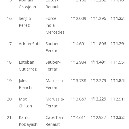
Grosjean
Renault
16
Sergio
Force
1’12.009
1’11.296
1’11.235
Perez
India-
Mercedes
17
Adrian Sutil
Sauber-
1’14.691
1’11.806
1’11.294
Ferrari
18
Esteban
Sauber-
1’12.984
1’11.491
1’11.558
Gutierrez
Ferrari
19
Jules
Marussia-
1’13.738
1’12.279
1’11.848
Bianchi
Ferrari
20
Max
Marussia-
1’13.857
1’12.229
1’12.915
Chilton
Ferrari
21
Kamui
Caterham-
1’14.611
1’12.937
1’12.320
Kobayashi
Renault