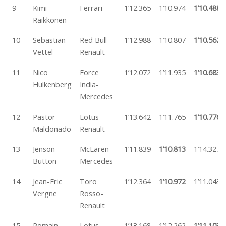
9
Kimi
Ferrari
1’12.365
1’10.974
1’10.488
Raikkonen
10
Sebastian
Red Bull-
1’12.988
1’10.807
1’10.562
Vettel
Renault
11
Nico
Force
1’12.072
1’11.935
1’10.683
Hulkenberg
India-
Mercedes
12
Pastor
Lotus-
1’13.642
1’11.765
1’10.776
Maldonado
Renault
13
Jenson
McLaren-
1’11.839
1’10.813
1’14.327
Button
Mercedes
14
Jean-Eric
Toro
1’12.364
1’10.972
1’11.043
Vergne
Rosso-
Renault
15
Romain
Lotus-
1’13.168
1’12.262
1’11.103