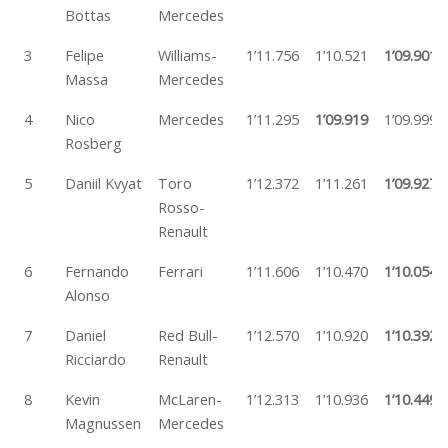
Bottas
Mercedes
3
Felipe
Williams-
1’11.756
1’10.521
1’09.901
Massa
Mercedes
4
Nico
Mercedes
1’11.295
1’09.919
1’09.999
Rosberg
5
Daniil Kvyat
Toro
1’12.372
1’11.261
1’09.927
Rosso-
Renault
6
Fernando
Ferrari
1’11.606
1’10.470
1’10.054
Alonso
7
Daniel
Red Bull-
1’12.570
1’10.920
1’10.392
Ricciardo
Renault
8
Kevin
McLaren-
1’12.313
1’10.936
1’10.449
Magnussen
Mercedes