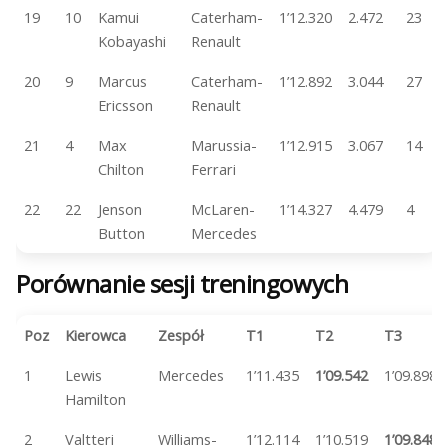
19
10
Kamui
Caterham-
1’12.320
2.472
23
Kobayashi
Renault
20
9
Marcus
Caterham-
1’12.892
3.044
27
Ericsson
Renault
21
4
Max
Marussia-
1’12.915
3.067
14
Chilton
Ferrari
22
22
Jenson
McLaren-
1’14.327
4.479
4
Button
Mercedes
Porównanie sesji treningowych
Poz
Kierowca
Zespół
T1
T2
T3
1
Lewis
Mercedes
1’11.435
1’09.542
1’09.898
Hamilton
2
Valtteri
Williams-
1’12.114
1’10.519
1’09.848