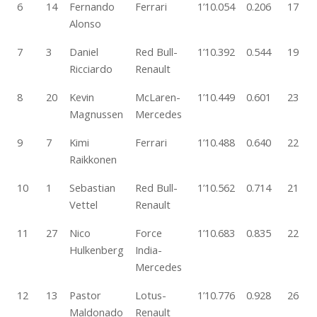
6
14
Fernando
Ferrari
1’10.054
0.206
17
Alonso
7
3
Daniel
Red Bull-
1’10.392
0.544
19
Ricciardo
Renault
8
20
Kevin
McLaren-
1’10.449
0.601
23
Magnussen
Mercedes
9
7
Kimi
Ferrari
1’10.488
0.640
22
Raikkonen
10
1
Sebastian
Red Bull-
1’10.562
0.714
21
Vettel
Renault
11
27
Nico
Force
1’10.683
0.835
22
Hulkenberg
India-
Mercedes
12
13
Pastor
Lotus-
1’10.776
0.928
26
Maldonado
Renault