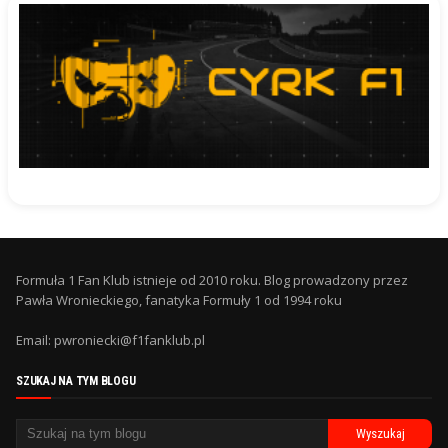
Formuła 1 Fan Klub istnieje od 2010 roku. Blog prowadzony przez
Pawła Wronieckiego, fanatyka Formuły 1 od 1994 roku
Email: pwroniecki@f1fanklub.pl
SZUKAJ NA TYM BLOGU