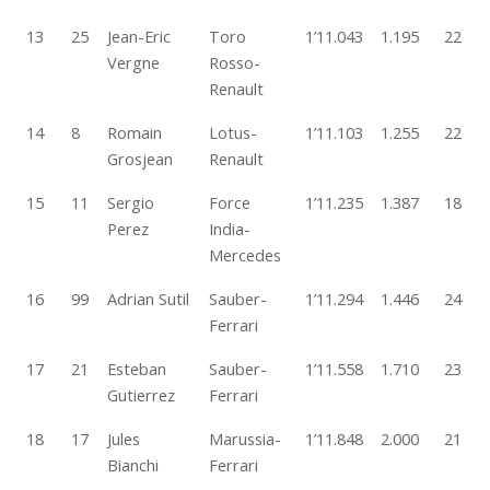
13
25
Jean-Eric
Toro
1’11.043
1.195
22
Vergne
Rosso-
Renault
14
8
Romain
Lotus-
1’11.103
1.255
22
Grosjean
Renault
15
11
Sergio
Force
1’11.235
1.387
18
Perez
India-
Mercedes
16
99
Adrian Sutil
Sauber-
1’11.294
1.446
24
Ferrari
17
21
Esteban
Sauber-
1’11.558
1.710
23
Gutierrez
Ferrari
18
17
Jules
Marussia-
1’11.848
2.000
21
Bianchi
Ferrari