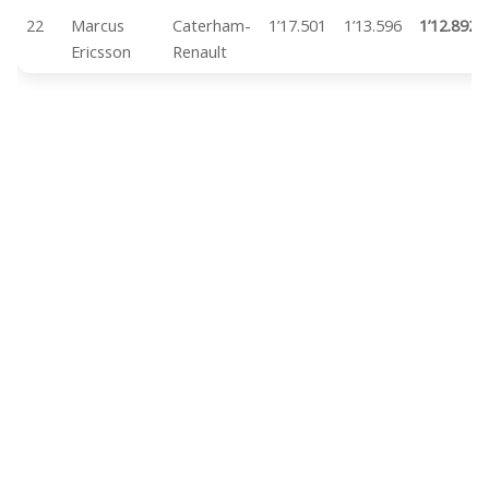
22
Marcus
Caterham-
1’17.501
1’13.596
1’12.892
Ericsson
Renault