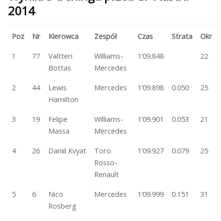
2014
Poz
Nr
Kierowca
Zespół
Czas
Strata
Okr
1
77
Valtteri
Williams-
1’09.848
22
Bottas
Mercedes
2
44
Lewis
Mercedes
1’09.898
0.050
25
Hamilton
3
19
Felipe
Williams-
1’09.901
0.053
21
Massa
Mercedes
4
26
Daniil Kvyat
Toro
1’09.927
0.079
25
Rosso-
Renault
5
6
Nico
Mercedes
1’09.999
0.151
31
Rosberg