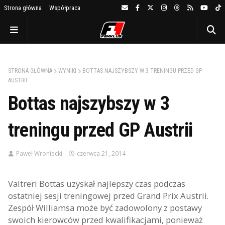
Strona główna
Współpraca
STRONA GŁÓWNA
WYNIKI
BOTTAS NAJSZYBSZY W 3 TRENINGU PRZED GP
AUSTRII
Bottas najszybszy w 3
treningu przed GP Austrii
Paweł Wroniecki
czerwca 21, 2014
Valtreri Bottas uzyskał najlepszy czas podczas
ostatniej sesji treningowej przed Grand Prix Austrii.
Zespół Williamsa może być zadowolony z postawy
swoich kierowców przed kwalifikacjami, ponieważ