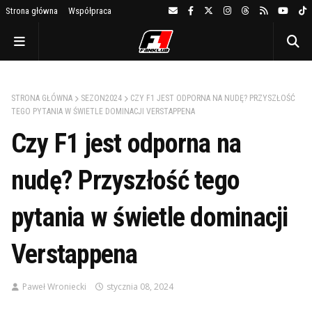
Strona główna
Współpraca
STRONA GŁÓWNA
SEZON2024
CZY F1 JEST ODPORNA NA NUDĘ? PRZYSZŁOŚĆ
TEGO PYTANIA W ŚWIETLE DOMINACJI VERSTAPPENA
Czy F1 jest odporna na
nudę? Przyszłość tego
pytania w świetle dominacji
Verstappena
Paweł Wroniecki
stycznia 08, 2024