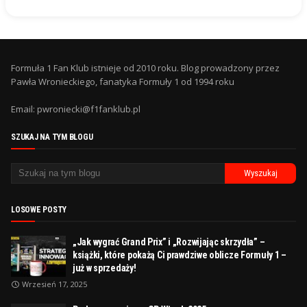
Formuła 1 Fan Klub istnieje od 2010 roku. Blog prowadzony przez
Pawła Wronieckiego, fanatyka Formuły 1 od 1994 roku
Email: pwroniecki@f1fanklub.pl
SZUKAJ NA TYM BLOGU
LOSOWE POSTY
„Jak wygrać Grand Prix” i „Rozwijając skrzydła” –
książki, które pokażą Ci prawdziwe oblicze Formuły 1 –
już w sprzedaży!
Wrzesień 17, 2025