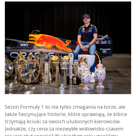
Sezon Formuły 1 to nie tylko zmagania na torze, ale
także fascynujące historie, które sprawiają, że kibice
trzymają kciuki za swoich ulubionych kierowców.
Jednakże, czy cena za niezwykłe widowisko czasem
nie jest zbyt wysoka? W ubiegłym roku mieliśmy