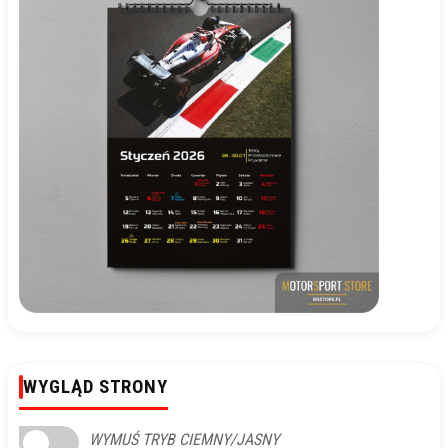
WYGLĄD STRONY
WYMUŚ TRYB CIEMNY/JASNY