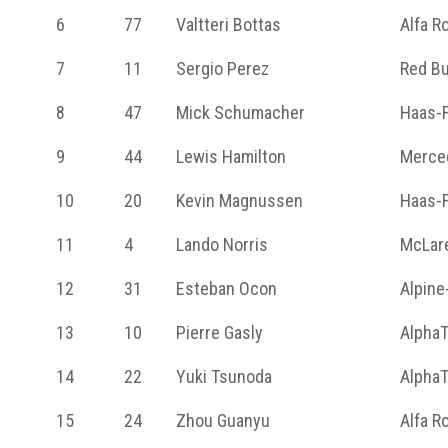
6
77
Valtteri Bottas
Alfa R
7
11
Sergio Perez
Red Bu
8
47
Mick Schumacher
Haas-F
9
44
Lewis Hamilton
Merce
10
20
Kevin Magnussen
Haas-F
11
4
Lando Norris
McLar
12
31
Esteban Ocon
Alpine
13
10
Pierre Gasly
AlphaT
14
22
Yuki Tsunoda
AlphaT
15
24
Zhou Guanyu
Alfa R