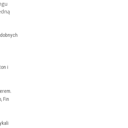
ngu
jedną
podobnych
on i
herem.
, Fin
kali