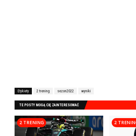
Etykiety
2 trening
sezon2022
wyniki
TE POSTY MOGĄ CIĘ ZAINTERESOWAĆ
2 TRENING
2 TRENIN