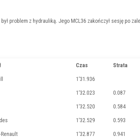
ie był problem z hydrauliką. Jego MCL36 zakończył sesję po zal
ł
Czas
Strata
ll
1’31.936
1’32.023
0.087
1’32.520
0.584
des
1’32.529
0.593
-Renault
1’32.877
0.941