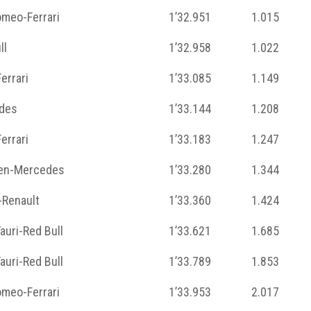
omeo-Ferrari
1’32.951
1.015
ll
1’32.958
1.022
errari
1’33.085
1.149
des
1’33.144
1.208
errari
1’33.183
1.247
en-Mercedes
1’33.280
1.344
-Renault
1’33.360
1.424
auri-Red Bull
1’33.621
1.685
auri-Red Bull
1’33.789
1.853
omeo-Ferrari
1’33.953
2.017