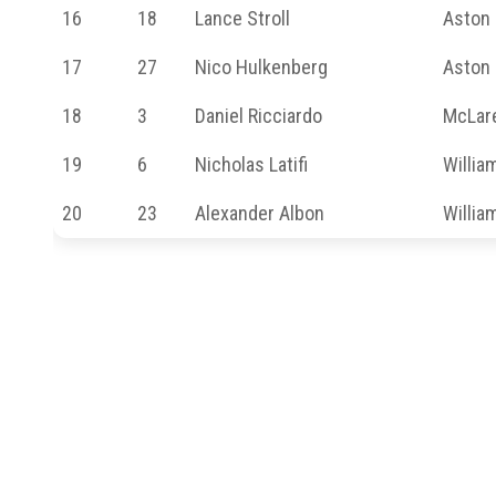
16
18
Lance Stroll
Aston
17
27
Nico Hulkenberg
Aston
18
3
Daniel Ricciardo
McLar
19
6
Nicholas Latifi
Willi
20
23
Alexander Albon
Willi