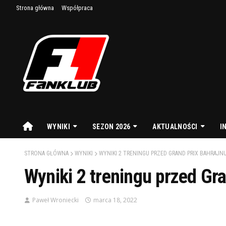
Strona główna
Współpraca
WYNIKI
SEZON 2026
AKTUALNOŚCI
I
STRONA GŁÓWNA
WYNIKI
WYNIKI 2 TRENINGU PRZED GRAND PRIX BAHRAJNU
Wyniki 2 treningu przed Gr
Paweł Wroniecki
marca 18, 2022