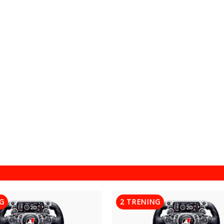
G
2 TRENING