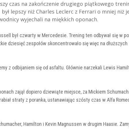
bszy czas na zakończenie drugiego piątkowego treni
ył lepszy niż Charles Leclerc z Ferrari o mniej niż 
awodnicy wyjechali na miękkich oponach.
 Russell był czwarty w Mercedesie. Trening ten odbywał się w 
tkie dziesięć zespołów skoncentrowało się więc na dłuższych
my z odbijaniem się od asfaltu. Głównie narzekali Lewis Hamilt
ponach zajął dopiero dziewiąte miejsce, za Mickiem Schumac
drabiał straty z poranka, ustanawiając szósty czas w Alfa Romeo
Schumacher, Hamilton i Kevin Magnussen w drugim Haasie. Zamy