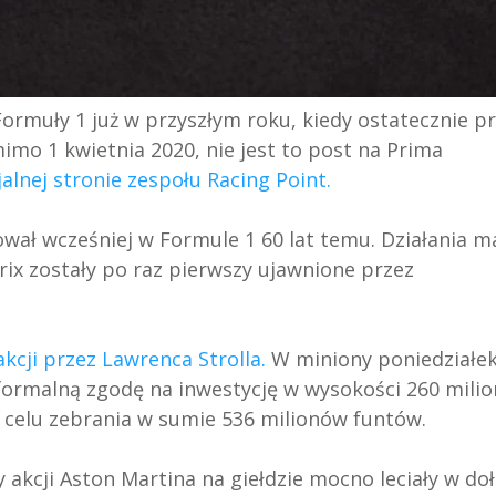
 Formuły 1 już w przyszłym roku, kiedy ostatecznie p
imo 1 kwietnia 2020, nie jest to post na Prima
jalnej stronie zespołu Racing Point.
ał wcześniej w Formule 1 60 lat temu. Działania m
ix zostały po raz pierwszy ujawnione przez
akcji przez Lawrenca Strolla.
W miniony poniedziałe
ormalną zgodę na inwestycję w wysokości 260 mili
w celu zebrania w sumie 536 milionów funtów.
y akcji Aston Martina na giełdzie mocno leciały w doł