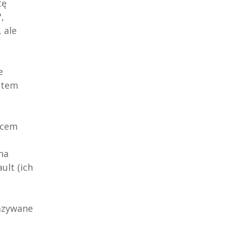
tę
,
 ale
e
stem
ńcem
na
ult (ich
nazywane