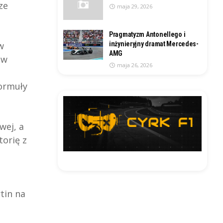
ze
maja 29, 2026
Pragmatyzm Antonellego i
w
inżynieryjny dramat Mercedes-
AMG
 w
maja 26, 2026
Formuły
wej, a
torię z
tin na