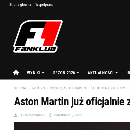
Strona główna
Współpraca
WYNIKI
SEZON 2026
AKTUALNOŚCI
I
STRONA GŁÓWNA
SEZON2021
ASTON MARTIN JUŻ OFICJALNIE ZA ROK W F
Aston Martin już oficjalnie
Paweł Wroniecki
kwietnia 01, 2020