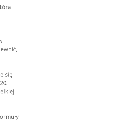
tóra
w
pewnić,
e się
20.
elkiej
Formuły