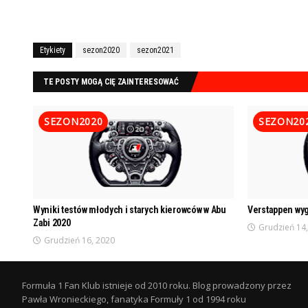
Etykiety
sezon2020
sezon2021
TE POSTY MOGĄ CIĘ ZAINTERESOWAĆ
SEZON2020
SEZON20
Wyniki testów młodych i starych kierowców w Abu
Verstappen wyg
Zabi 2020
Grudzień 14
Grudzień 16, 2020
Formuła 1 Fan Klub istnieje od 2010 roku. Blog prowadzony przez
Pawła Wronieckiego, fanatyka Formuły 1 od 1994 roku