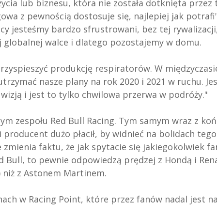
życia lub biznesu, która nie została dotknięta przez 
wa z pewnością dostosuje się, najlepiej jak potrafi"
cy jesteśmy bardzo sfrustrowani, bez tej rywalizacji,
 globalnej walce i dlatego pozostajemy w domu.
 przyspieszyć produkcję respiratorów. W międzyczasi
trzymać nasze plany na rok 2020 i 2021 w ruchu. Je
zją i jest to tylko chwilowa przerwa w podróży."
nym zespołu Red Bull Racing. Tym samym wraz z ko
i producent dużo płacił, by widnieć na bolidach tego
 zmienia faktu, że jak spytacie się jakiegokolwiek fa
d Bull, to pewnie odpowiedzą prędzej z Hondą i Rena
 niż z Astonem Martinem.
ach w Racing Point, które przez fanów nadal jest 