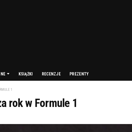
NNE
KSIĄŻKI
RECENZJE
PREZENTY
ORMULE 1
 za rok w Formule 1