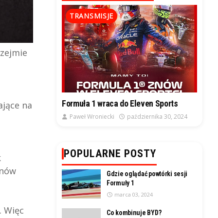
TRANSMISJE
rzejmie
Formuła 1 wraca do Eleven Sports
ające na
Paweł Wroniecki
października 30, 2024
POPULARNE POSTY
k
onów
Gdzie oglądać powtórki sesji
Formuły 1
marca 03, 2024
. Więc
Co kombinuje BYD?