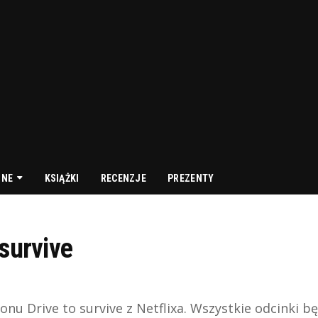
NNE
KSIĄŻKI
RECENZJE
PREZENTY
survive
zonu Drive to survive z Netflixa. Wszystkie odcinki b