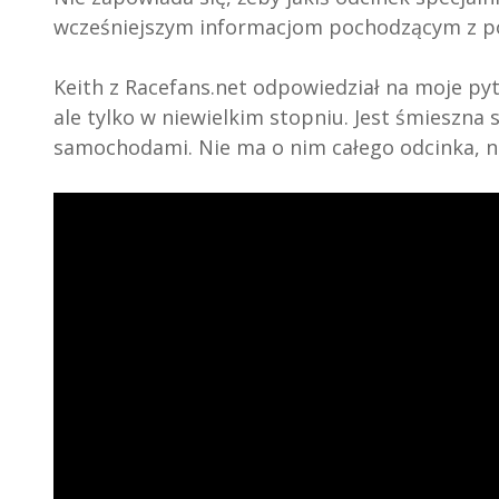
wcześniejszym informacjom pochodzącym z po
Keith z Racefans.net odpowiedział na moje pytan
ale tylko w niewielkim stopniu. Jest śmieszna
samochodami. Nie ma o nim całego odcinka, ni