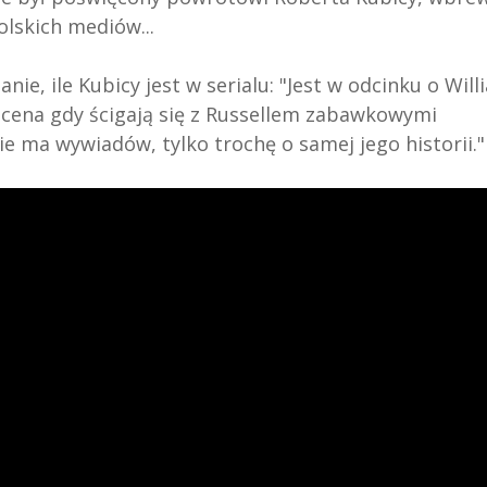
lskich mediów...
ie, ile Kubicy jest w serialu: "Jest w odcinku o Will
 scena gdy ścigają się z Russellem zabawkowymi
e ma wywiadów, tylko trochę o samej jego historii."