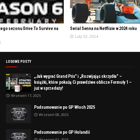
ego sezonu Drive To Survive na
Serial Senna na Netflixie w 2024 roku
Luty 02, 2024
4
LOSOWE POSTY
„Jak wygrać Grand Prix” i „Rozwijając skrzydła” –
książki, które pokażą Ci prawdziwe oblicze Formuły 1 –
już w sprzedaży!
Wrzesień 17, 2025
Podsumowanie po GP Włoch 2025
Wrzesień 08, 2025
Podsumowanie po GP Holandii
Wrzesień 02, 2025