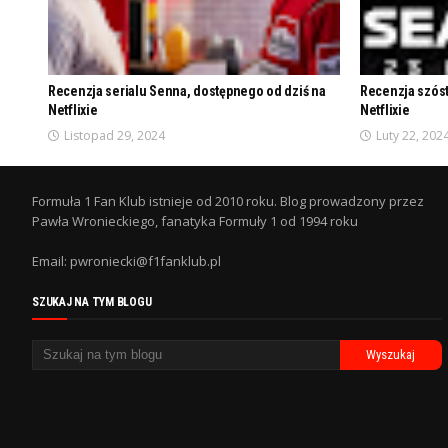
Recenzja serialu Senna, dostępnego od dziś na
Recenzja szóst
Netflixie
Netflixie
Listopad 29, 2024
Luty 22, 202
Formuła 1 Fan Klub istnieje od 2010 roku. Blog prowadzony przez
Pawła Wronieckiego, fanatyka Formuły 1 od 1994 roku
Email: pwroniecki@f1fanklub.pl
SZUKAJ NA TYM BLOGU