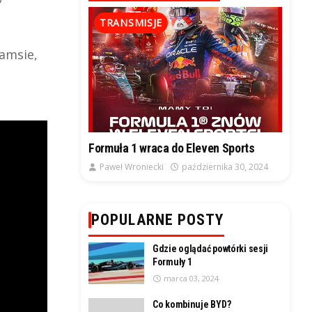
TRANSMISJE
iamsie,
Formuła 1 wraca do Eleven Sports
Paweł Wroniecki
października 30, 2024
POPULARNE POSTY
Gdzie oglądać powtórki sesji
Formuły 1
marca 03, 2024
Co kombinuje BYD?