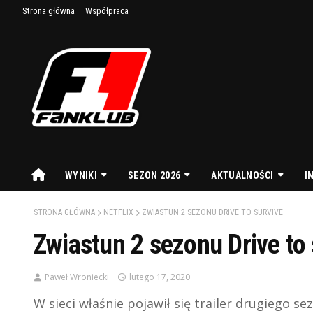
Strona główna
Współpraca
WYNIKI
SEZON 2026
AKTUALNOŚCI
I
STRONA GŁÓWNA
NETFLIX
ZWIASTUN 2 SEZONU DRIVE TO SURVIVE
Zwiastun 2 sezonu Drive to 
Paweł Wroniecki
lutego 17, 2020
W sieci właśnie pojawił się trailer drugiego se