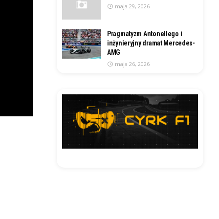
maja 29, 2026
Pragmatyzm Antonellego i
inżynieryjny dramat Mercedes-
AMG
maja 26, 2026