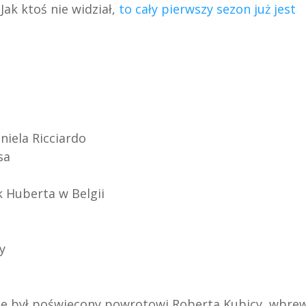
ak ktoś nie widział,
to cały pierwszy sezon już jest
niela Ricciardo
sa
k Huberta w Belgii
y
lnie był poświęcony powrotowi Roberta Kubicy, wbre