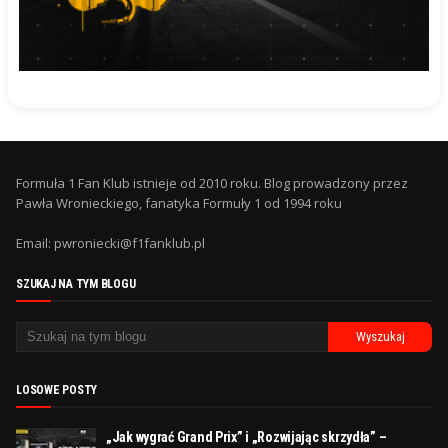
Formuła 1 Fan Klub istnieje od 2010 roku. Blog prowadzony przez
Pawła Wronieckiego, fanatyka Formuły 1 od 1994 roku
Email: pwroniecki@f1fanklub.pl
SZUKAJ NA TYM BLOGU
LOSOWE POSTY
„Jak wygrać Grand Prix” i „Rozwijając skrzydła” –