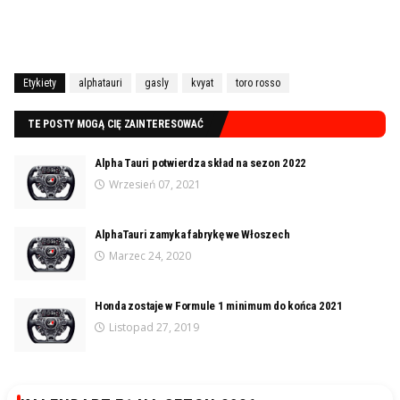
Etykiety
alphatauri
gasly
kvyat
toro rosso
TE POSTY MOGĄ CIĘ ZAINTERESOWAĆ
Alpha Tauri potwierdza skład na sezon 2022
Wrzesień 07, 2021
AlphaTauri zamyka fabrykę we Włoszech
Marzec 24, 2020
Honda zostaje w Formule 1 minimum do końca 2021
Listopad 27, 2019