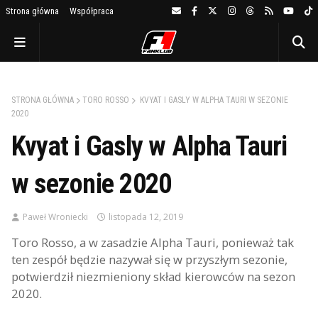
Strona główna
Współpraca
STRONA GŁÓWNA
TORO ROSSO
KVYAT I GASLY W ALPHA TAURI W SEZONIE
2020
Kvyat i Gasly w Alpha Tauri
w sezonie 2020
Paweł Wroniecki
listopada 12, 2019
Toro Rosso, a w zasadzie Alpha Tauri, ponieważ tak
ten zespół będzie nazywał się w przyszłym sezonie,
potwierdził niezmieniony skład kierowców na sezon
2020.