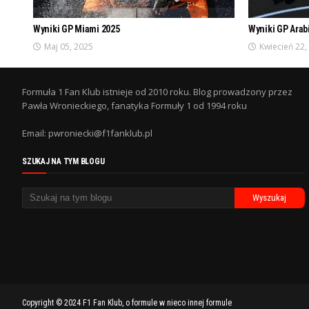
Wyniki GP Miami 2025
Wyniki GP Arab
Maj 05, 2025
Kwiecień 22,
Formuła 1 Fan Klub istnieje od 2010 roku. Blog prowadzony przez
Pawła Wronieckiego, fanatyka Formuły 1 od 1994 roku
Email: pwroniecki@f1fanklub.pl
SZUKAJ NA TYM BLOGU
Copyright © 2024
F1 Fan Klub, o formule w nieco innej formule