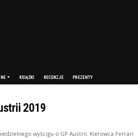
NNE
KSIĄŻKI
RECENZJE
PREZENTY
ustrii 2019
niedzielnego wyścigu o GP Austrii. Kierowca Ferrari