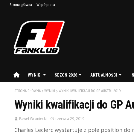
Strona główna
Współpraca
WYNIKI
SEZON 2026
AKTUALNOŚCI
I
STRONA GŁÓWNA
WYNIKI
WYNIKI KWALIFIKACJI DO GP AUSTRII 2019
Wyniki kwalifikacji do GP A
Paweł Wroniecki
czerwca 29, 2019
Charles Leclerc wystartuje z pole position do 