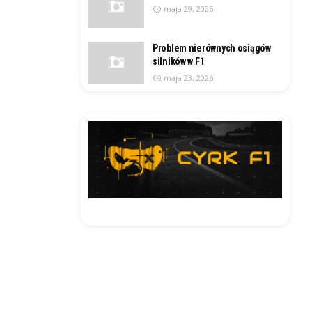
maja 29, 2026
Problem nierównych osiągów
silników w F1
maja 23, 2026