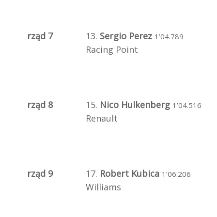
rząd 7
13.
Sergio Perez
1’04.789
Racing Point
rząd 8
15.
Nico Hulkenberg
1’04.516
Renault
rząd 9
17.
Robert Kubica
1’06.206
Williams