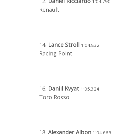
12.
Daniel Ricciardo
1’04.790
Renault
14.
Lance Stroll
1’04.832
Racing Point
16.
Daniil Kvyat
1’05.324
Toro Rosso
18.
Alexander Albon
1’04.665