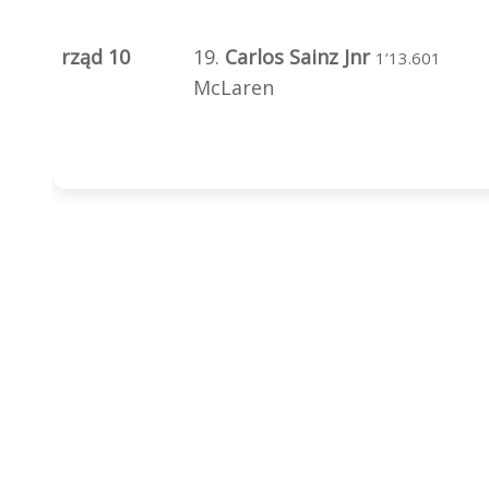
rząd 10
19.
Carlos Sainz Jnr
1’13.601
McLaren