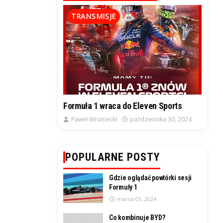
TRANSMISJE
Formuła 1 wraca do Eleven Sports
Paweł Wroniecki
października 30, 2024
POPULARNE POSTY
Gdzie oglądać powtórki sesji
Formuły 1
marca 03, 2024
Co kombinuje BYD?