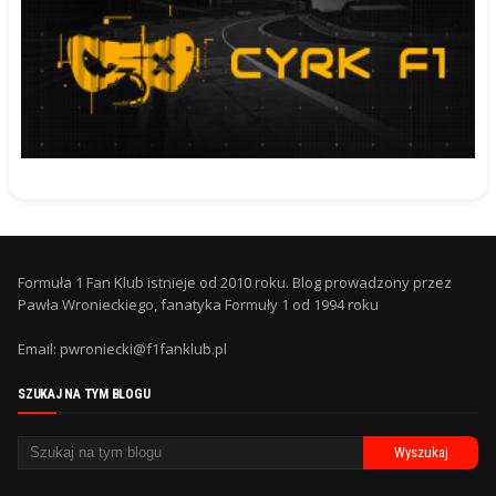
Formuła 1 Fan Klub istnieje od 2010 roku. Blog prowadzony przez
Pawła Wronieckiego, fanatyka Formuły 1 od 1994 roku
Email: pwroniecki@f1fanklub.pl
SZUKAJ NA TYM BLOGU