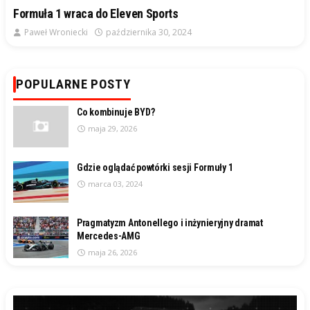
Formuła 1 wraca do Eleven Sports
Paweł Wroniecki
października 30, 2024
POPULARNE POSTY
Co kombinuje BYD?
maja 29, 2026
Gdzie oglądać powtórki sesji Formuły 1
marca 03, 2024
Pragmatyzm Antonellego i inżynieryjny dramat
Mercedes-AMG
maja 26, 2026