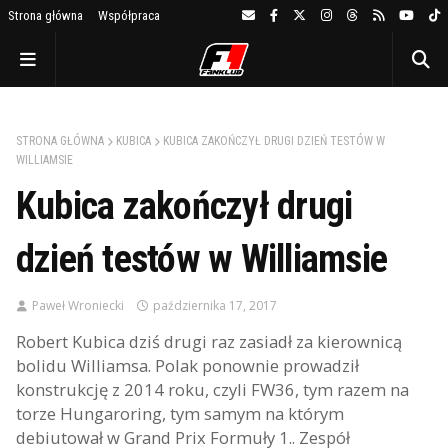
Strona główna
Współpraca
STRONA GŁÓWNA
KUBICA
KUBICA ZAKOŃCZYŁ DRUGI DZIEŃ TESTÓW W
WILLIAMSIE
Kubica zakończył drugi
dzień testów w Williamsie
Paweł Wroniecki
października 17, 2017
Robert Kubica dziś drugi raz zasiadł za kierownicą
bolidu Williamsa. Polak ponownie prowadził
konstrukcję z 2014 roku, czyli FW36, tym razem na
torze Hungaroring, tym samym na którym
debiutował w Grand Prix Formuły 1.. Zespół