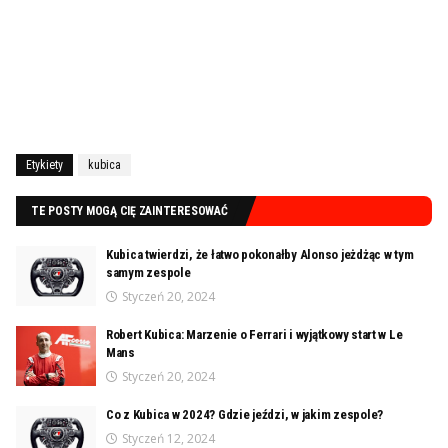
Etykiety
kubica
TE POSTY MOGĄ CIĘ ZAINTERESOWAĆ
Kubica twierdzi, że łatwo pokonałby Alonso jeżdżąc w tym
samym zespole
Styczeń 20, 2024
Robert Kubica: Marzenie o Ferrari i wyjątkowy start w Le
Mans
Styczeń 20, 2024
Co z Kubica w 2024? Gdzie jeździ, w jakim zespole?
Styczeń 12, 2024