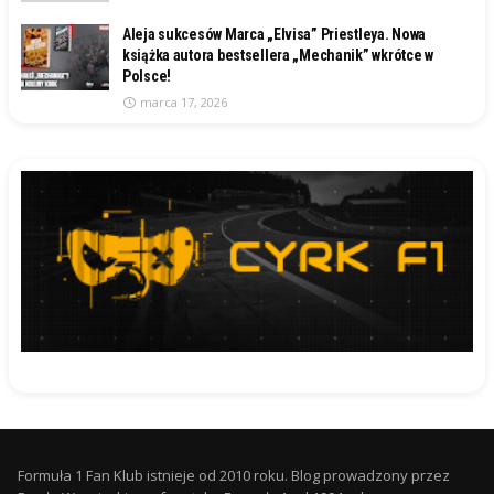
Aleja sukcesów Marca „Elvisa” Priestleya. Nowa
książka autora bestsellera „Mechanik” wkrótce w
Polsce!
marca 17, 2026
Formuła 1 Fan Klub istnieje od 2010 roku. Blog prowadzony przez