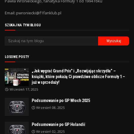
Pawła Wronieckiego, fanatyka Formuły 1 od 1994 roku
Email: pwroniecki@f1fanklub.pl
SZUKAJ NA TYM BLOGU
LOSOWE POSTY
„Jak wygrać Grand Prix” i „Rozwijając skrzydła” –
książki, które pokażą Ci prawdziwe oblicze Formuły 1 –
już w sprzedaży!
Wrzesień 17, 2025
Podsumowanie po GP Włoch 2025
Wrzesień 08, 2025
Podsumowanie po GP Holandii
Wrzesień 02, 2025