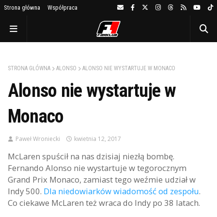
Strona główna
Współpraca
STRONA GŁÓWNA
ALONSO
ALONSO NIE WYSTARTUJE W MONACO
Alonso nie wystartuje w
Monaco
Paweł Wroniecki
kwietnia 12, 2017
McLaren spuścił na nas dzisiaj niezłą bombę.
Fernando Alonso nie wystartuje w tegorocznym
Grand Prix Monaco, zamiast tego weźmie udział w
Indy 500.
Dla niedowiarków wiadomość od zespołu
.
Co ciekawe McLaren też wraca do Indy po 38 latach.