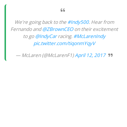
We're going back to the
#Indy500
. Hear from
Fernando and
@ZBrownCEO
on their excitement
to go
@IndyCar
racing.
#McLarenIndy
pic.twitter.com/tiqonmYqyV
— McLaren (@McLarenF1)
April 12, 2017