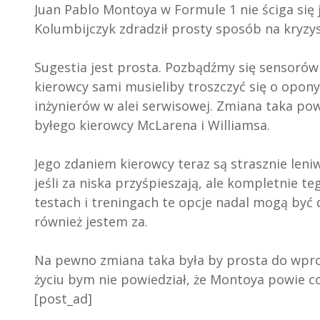
Juan Pablo Montoya w Formule 1 nie ściga się 
Kolumbijczyk zdradził prosty sposób na kryzys
Sugestia jest prosta. Pozbądźmy się sensorów
kierowcy sami musieliby troszczyć się o opon
inżynierów w alei serwisowej. Zmiana taka po
byłego kierowcy McLarena i Williamsa.
Jego zdaniem kierowcy teraz są strasznie leniw
jeśli za niska przyśpieszają, ale kompletnie te
testach i treningach te opcje nadal mogą być d
również jestem za.
Na pewno zmiana taka była by prosta do wpro
życiu bym nie powiedział, że Montoya powie co
[post_ad]