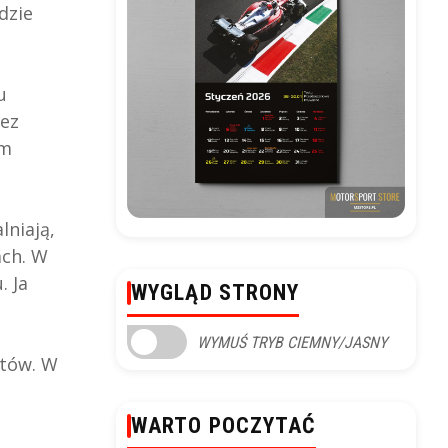
dzie
u
zez
em
lniają,
ach. W
. Ja
WYGLĄD STRONY
WYMUŚ TRYB CIEMNY/JASNY
ztów. W
WARTO POCZYTAĆ