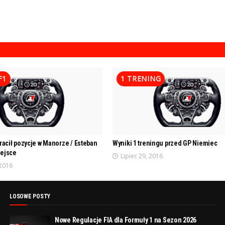
F1
1 TRENING
racił pozycje w Manorze / Esteban
Wyniki 1 treningu przed GP Niemiec
iejsce
Lipiec 29, 2016
 2016
LOSOWE POSTY
Nowe Regulacje FIA dla Formuły 1 na Sezon 2026