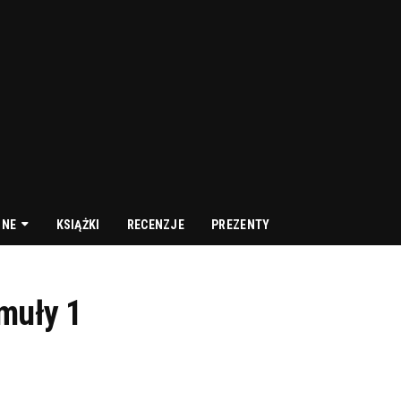
NNE
KSIĄŻKI
RECENZJE
PREZENTY
muły 1