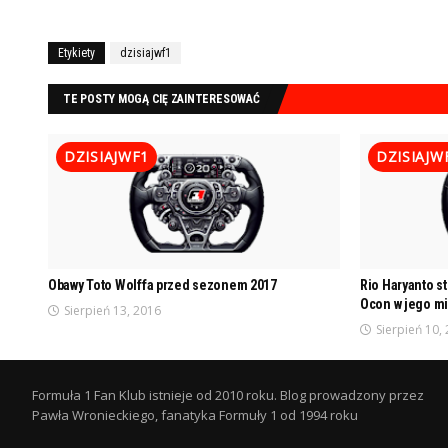
Etykiety
dzisiajwf1
TE POSTY MOGĄ CIĘ ZAINTERESOWAĆ
DZISIAJWF1
DZISIAJW
Obawy Toto Wolffa przed sezonem 2017
Rio Haryanto st
Ocon w jego m
Sierpień 13, 2016
Sierpień 10,
Formuła 1 Fan Klub istnieje od 2010 roku. Blog prowadzony przez
Pawła Wronieckiego, fanatyka Formuły 1 od 1994 roku