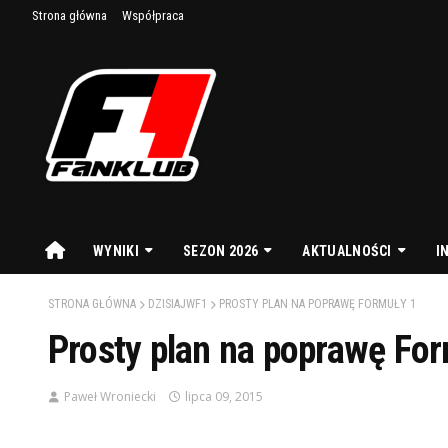
Strona główna
Współpraca
WYNIKI
SEZON 2026
AKTUALNOŚCI
I
STRONA GŁÓWNA
DZISIAJWF1
PROSTY PLAN NA POPRAWĘ FORMUŁY 1
Prosty plan na poprawę For
Paweł Wroniecki
lipca 09, 2015