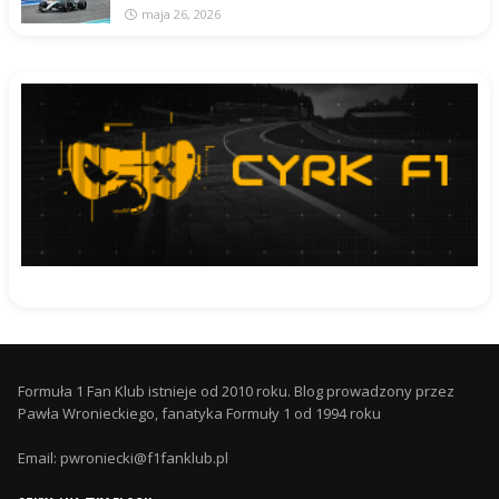
maja 26, 2026
Formuła 1 Fan Klub istnieje od 2010 roku. Blog prowadzony przez
Pawła Wronieckiego, fanatyka Formuły 1 od 1994 roku
Email: pwroniecki@f1fanklub.pl