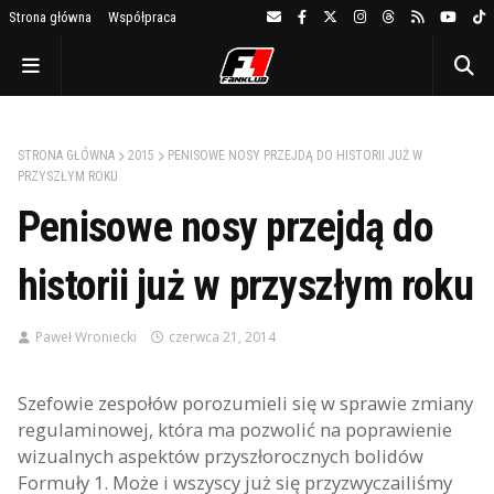
Strona główna
Współpraca
STRONA GŁÓWNA
2015
PENISOWE NOSY PRZEJDĄ DO HISTORII JUŻ W
PRZYSZŁYM ROKU
Penisowe nosy przejdą do
historii już w przyszłym roku
Paweł Wroniecki
czerwca 21, 2014
Szefowie zespołów porozumieli się w sprawie zmiany
regulaminowej, która ma pozwolić na poprawienie
wizualnych aspektów przyszłorocznych bolidów
Formuły 1. Może i wszyscy już się przyzwyczailiśmy