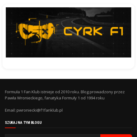
Formuła 1 Fan Klub istnieje od 2010 roku. Blog prowadzony przez
Pawła Wronieckiego, fanatyka Formuły 1 od 1994 roku
Email: pwroniecki@f1fanklub.pl
SZUKAJ NA TYM BLOGU