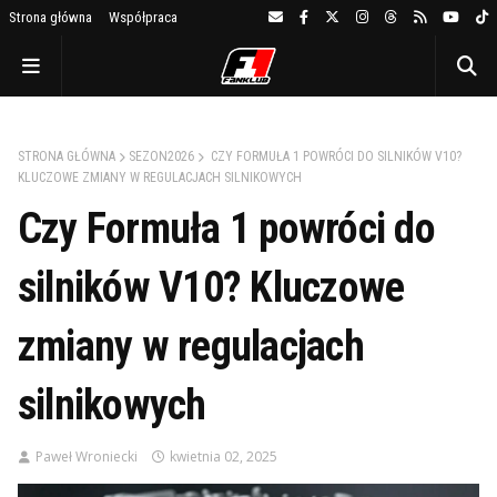
Strona główna
Współpraca
STRONA GŁÓWNA
SEZON2026
CZY FORMUŁA 1 POWRÓCI DO SILNIKÓW V10?
KLUCZOWE ZMIANY W REGULACJACH SILNIKOWYCH
Czy Formuła 1 powróci do
silników V10? Kluczowe
zmiany w regulacjach
silnikowych
Paweł Wroniecki
kwietnia 02, 2025