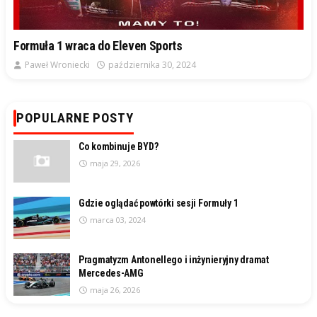
Formuła 1 wraca do Eleven Sports
Paweł Wroniecki
października 30, 2024
POPULARNE POSTY
Co kombinuje BYD?
maja 29, 2026
Gdzie oglądać powtórki sesji Formuły 1
marca 03, 2024
Pragmatyzm Antonellego i inżynieryjny dramat
Mercedes-AMG
maja 26, 2026