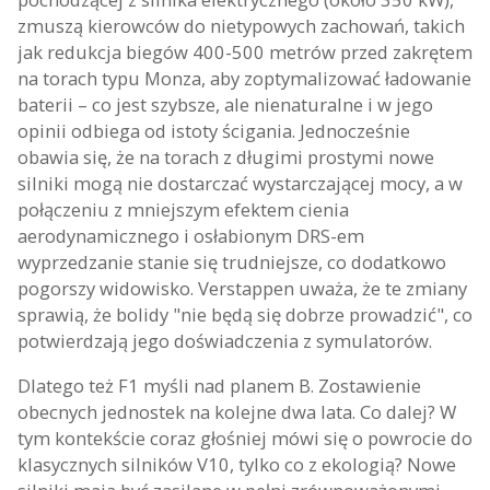
zmuszą kierowców do nietypowych zachowań, takich
jak redukcja biegów 400-500 metrów przed zakrętem
na torach typu Monza, aby zoptymalizować ładowanie
baterii – co jest szybsze, ale nienaturalne i w jego
opinii odbiega od istoty ścigania. Jednocześnie
obawia się, że na torach z długimi prostymi nowe
silniki mogą nie dostarczać wystarczającej mocy, a w
połączeniu z mniejszym efektem cienia
aerodynamicznego i osłabionym DRS-em
wyprzedzanie stanie się trudniejsze, co dodatkowo
pogorszy widowisko. Verstappen uważa, że te zmiany
sprawią, że bolidy "nie będą się dobrze prowadzić", co
potwierdzają jego doświadczenia z symulatorów.
Dlatego też F1 myśli nad planem B. Zostawienie
obecnych jednostek na kolejne dwa lata. Co dalej? W
tym kontekście coraz głośniej mówi się o powrocie do
klasycznych silników V10, tylko co z ekologią? Nowe