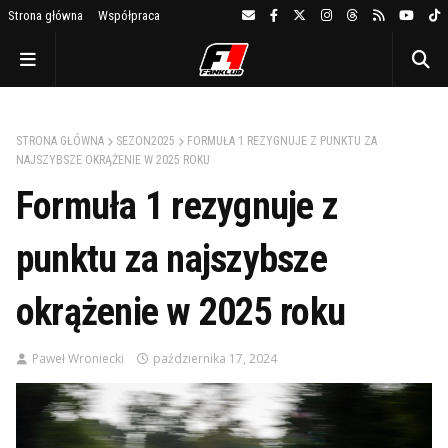
Strona główna
Współpraca
STRONA GŁÓWNA
SEZON2025
FORMUŁA 1 REZYGNUJE Z PUNKTU ZA
NAJSZYBSZE OKRĄŻENIE W 2025 ROKU
Formuła 1 rezygnuje z
punktu za najszybsze
okrążenie w 2025 roku
Paweł Wroniecki
października 17, 2024