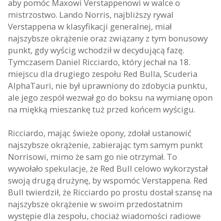
aby pomóc Maxowi Verstappenowi w walce o
mistrzostwo. Lando Norris, najbliższy rywal
Verstappena w klasyfikacji generalnej, miał
najszybsze okrążenie oraz związany z tym bonusowy
punkt, gdy wyścig wchodził w decydującą fazę.
Tymczasem Daniel Ricciardo, który jechał na 18.
miejscu dla drugiego zespołu Red Bulla, Scuderia
AlphaTauri, nie był uprawniony do zdobycia punktu,
ale jego zespół wezwał go do boksu na wymianę opon
na miękką mieszankę tuż przed końcem wyścigu.
Ricciardo, mając świeże opony, zdołał ustanowić
najszybsze okrążenie, zabierając tym samym punkt
Norrisowi, mimo że sam go nie otrzymał. To
wywołało spekulacje, że Red Bull celowo wykorzystał
swoją drugą drużynę, by wspomóc Verstappena. Red
Bull twierdził, że Ricciardo po prostu dostał szansę na
najszybsze okrążenie w swoim przedostatnim
występie dla zespołu, chociaż wiadomości radiowe