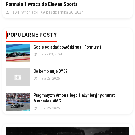
Formuła 1 wraca do Eleven Sports
Paweł Wroniecki
października 30, 2024
POPULARNE POSTY
Gdzie oglądać powtórki sesji Formuły 1
marca 03, 2024
Co kombinuje BYD?
maja 29, 2026
Pragmatyzm Antonellego i inżynieryjny dramat
Mercedes-AMG
maja 26, 2026