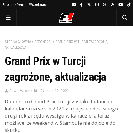
Strona główna
Współpraca
STRONA GŁÓWNA
SEZON2021
GRAND PRIX W TURCJI ZAGROŻONE,
AKTUALIZACJA
Grand Prix w Turcji
zagrożone, aktualizacja
Paweł Wroniecki
maja 12, 2021
Dopiero co Grand Prix Turcji zostało dodane do
kalendarza na sezon 2021 w miejsce odwołanego
drugi rok z rzędu wyścigu w Kanadzie, a teraz
możliwe, że weekend w Stambule nie dojdzie do
skutku.