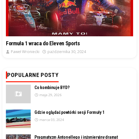
Formuła 1 wraca do Eleven Sports
Paweł Wroniecki
października 30, 2024
POPULARNE POSTY
Co kombinuje BYD?
maja 29, 2026
Gdzie oglądać powtórki sesji Formuły 1
marca 03, 2024
Pragmatyzm Antonellego i inżynieryjny dramat