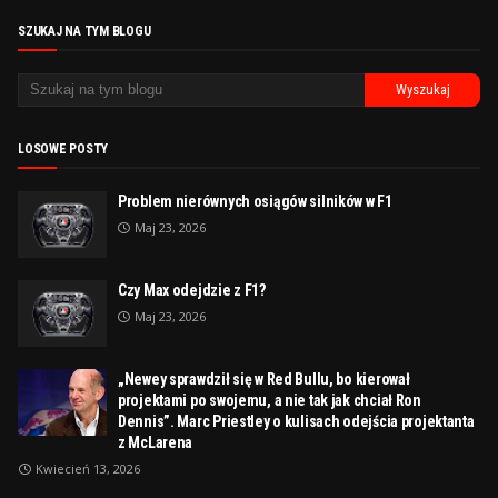
SZUKAJ NA TYM BLOGU
LOSOWE POSTY
Problem nierównych osiągów silników w F1
Maj 23, 2026
Czy Max odejdzie z F1?
Maj 23, 2026
„Newey sprawdził się w Red Bullu, bo kierował
projektami po swojemu, a nie tak jak chciał Ron
Dennis”. Marc Priestley o kulisach odejścia projektanta
z McLarena
Kwiecień 13, 2026