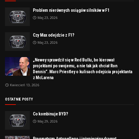
Problem nierównych osiągów silników w F1
Maj 23, 2026
Czy Max odejdzie z F1?
Maj 23, 2026
„Newey sprawdził się w Red Bullu, bo kierował
projektami po swojemu, a nie tak jak chciał Ron
Dennis”. Marc Priestley o kulisach odejścia projektanta
z McLarena
Kwiecień 13, 2026
OSTATNIE POSTY
Co kombinuje BYD?
Maj 29, 2026
Pragmatyzm Antonellego i inżynieryjny dramat