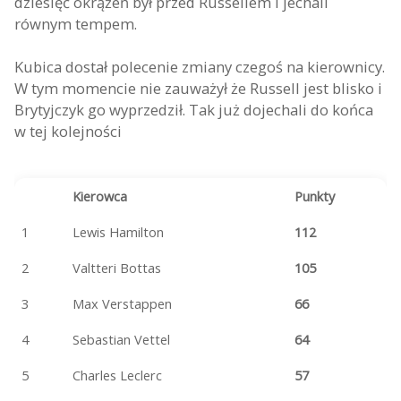
dziesięć okrążeń był przed Russellem i jechali
równym tempem.
Kubica dostał polecenie zmiany czegoś na kierownicy.
W tym momencie nie zauważył że Russell jest blisko i
Brytyjczyk go wyprzedził. Tak już dojechali do końca
w tej kolejności
Kierowca
Punkty
1
Lewis Hamilton
112
2
Valtteri Bottas
105
3
Max Verstappen
66
4
Sebastian Vettel
64
5
Charles Leclerc
57