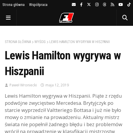
Strona główna
Współpraca
STRONA GŁÓWNA
WYŚCIG
LEWIS HAMILTON WYGRYWA W HISZPANII
Lewis Hamilton wygrywa w
Hiszpanii
Paweł Wroniecki
maja 12, 2019
Lewis Hamilton wygrywa w Hiszpanii. Piąte z rzędu
podwójne zwycięstwo Mercedesa. Brytyjczyk po
starcie wyprzedził Valtteriego Bottasa i już nie było
mowy o zmianie na prowadzeniu. Aktualny mistrz
świata nie popełnił żadnego błędu i bez problemów
wrócił na prowadzenie w klasyfikacji mistrzostw