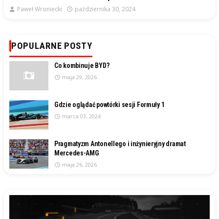
Paweł Wroniecki
października 30, 2024
POPULARNE POSTY
Co kombinuje BYD?
maja 29, 2026
Gdzie oglądać powtórki sesji Formuły 1
marca 03, 2024
Pragmatyzm Antonellego i inżynieryjny dramat
Mercedes-AMG
maja 26, 2026